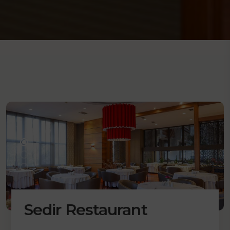
Sedir Restaurant