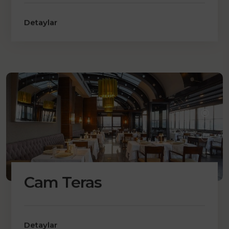
Detaylar
Cam Teras
Detaylar